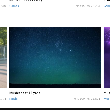
Moto X3M Pool Party
Truc
,130
Games
515
22,733
Gam
Musica test 12 yana
Mus
,794
Music
1,109
21,821
Mus