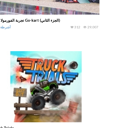
 (رياضة متطرفة)
تجربة الفورمولا 1 مع Go-kart (الجزء الثاني)
أشرطة فيديو
29,007
312
أشرطة ف