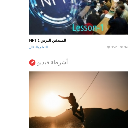
NFT للمبتدئين الدرس 1
الد
36
352
التعلم بالنقال
14,279
890
أشرطة فيديو