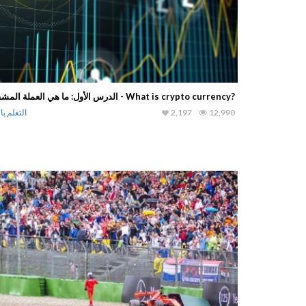
 كيف تصبح مؤثراً
الدرس الأول: ما هي العملة المشفرة؟ - What is crypto currency?
التعلم بالنقال
12,990
2,197
التعلم با