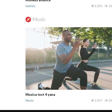
Monkey Bounce
1,045
31,738
Games
2,056
14
Music
Musica test 4 yana
309
37,430
Music
1,917
23