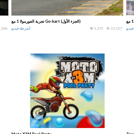
تجربة الفورمولا 1 مع Go-kart (الجزء الأول)
يديو
11,527
1,175
أشرطة فيديو
,106