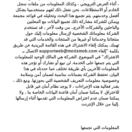
، أثناء العرض الترويجي ، وكذلك المعلومات من ملفات سجل
الخادم أو الاستطلاعات. نحن نفعل ذلك لفهم مستخدمينا بشكل
أفضل وخدمتهم. يتم تجميع هذا البحث وتحليله في قواعد مجمعة
ويمكن للشركة مشاركة ذلك تجميع البيانات مع المعلنين
والباحثين والشركات الأخرى. من وقت لآخر ، قد تستخدم
الشركة معلوماتك الشخصية لإرسال معلومات إليك حول
منتجاتنا وخدماتنا أو غيرها من المنتجات والخدمات التي قد
تهمك. يمكنك إلغاء الاشتراك في هذه القائمة البريدية عن طريق
بكلمة "إلغاء
supportweb@motixmob.com
الاتصال بـ
الاشتراك" في الموضوع. الشركة هي المالك الوحيد للمعلومات
التي يتم جمعها على الخدمة. لن نبيع أو نشارك أو نؤجر هذه
المعلومات للآخرين بأي طريقة تختلف عما حددناه في هذا
البيان. تحتفظ الشركة بضمانات مناسبة لضمان أمن وسلامة
وخصوصية معلومات التعريف الشخصية التي بحوزتها. ومع ذلك ،
بقدر فعالية هذه الإجراءات ، لا يوجد نظام أمان غير قابل
للاختراق. لا يمكننا ضمان أمان قاعدة البيانات الخاصة بنا ، ولا
يمكننا ضمان عدم اعتراض المعلومات التي تقدمها أثناء إرسالها
إلينا من خلال الإنترنت.
المعلومات التي نجمعها