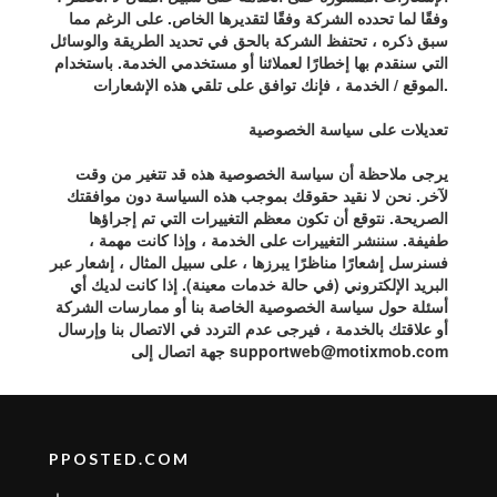
وفقًا لما تحدده الشركة وفقًا لتقديرها الخاص. على الرغم مما
سبق ذكره ، تحتفظ الشركة بالحق في تحديد الطريقة والوسائل
التي سنقدم بها إخطارًا لعملائنا أو مستخدمي الخدمة. باستخدام
الموقع / الخدمة ، فإنك توافق على تلقي هذه الإشعارات.
تعديلات على سياسة الخصوصية
يرجى ملاحظة أن سياسة الخصوصية هذه قد تتغير من وقت
لآخر. نحن لا نقيد حقوقك بموجب هذه السياسة دون موافقتك
الصريحة. نتوقع أن تكون معظم التغييرات التي تم إجراؤها
طفيفة. سننشر التغييرات على الخدمة ، وإذا كانت مهمة ،
فسنرسل إشعارًا مناظرًا يبرزها ، على سبيل المثال ، إشعار عبر
البريد الإلكتروني (في حالة خدمات معينة). إذا كانت لديك أي
أسئلة حول سياسة الخصوصية الخاصة بنا أو ممارسات الشركة
أو علاقتك بالخدمة ، فيرجى عدم التردد في الاتصال بنا وإرسال
supportweb@motixmob.com
جهة اتصال إلى
PPOSTED.COM