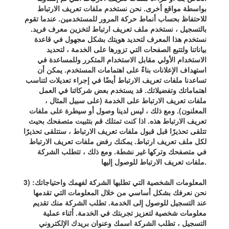
بواسطة مواقع أخرى. نحن نستخدم ملفات تعريف الارتباط
للاحتفاظ بحساب أنماط حركة المرور للمستخدمين. عندما تقوم
بالتسجيل ، نستخدم ملف تعريف ارتباط لتخزين معرف فريد.
نستخدم هذا المعرف لتحديد هويتك بشكل مجهول في قاعدة
بياناتنا ولتتبع الصفحات التي تزورها على الخدمة ، لتحديد
الاستخدام الأولي مقابل الاستخدام المتكرر وللمساعدة في
استهداف الإعلانات بناءً على اهتمامات المستخدم. يمكن أن
تساعدنا ملفات تعريف الارتباط أيضًا في إجراء تعديلات لتناسب
اهتماماتك وتفضيلاتك. قد يستخدم بعض شركائنا في العمل
ملفات تعريف الارتباط على الخدمة (على سبيل المثال ،
المعلنون). ومع ذلك ، ليس لدينا وصول أو سيطرة على ملفات
تعريف الارتباط هذه. اذا كنت تمتلك قم بتثبيت متصفحك بحيث
تتلقى تحذيرًا قبل قبول ملفات تعريف الارتباط ، ستتلقى تحذيرًا
لكل ملف تعريف ارتباط. يمكنك رفض ملفات تعريف الارتباط
في متصفحك وتركها غير نشطة. ومع ذلك ، تتطلب الشركة
ملفات تعريف الارتباط للوصول إليها.
3) المعلومات الشخصية التي تطلبها الشركة لفهمك واحتياجاتك:
نحن نعرفك بشكل أساسي من خلال المعلومات التي تقدمها
عند التسجيل للوصول إلى الخدمة. تطلب الشركة منك تقديم
معلومات شخصية لتعزيز تجربتك في الخدمة. أثناء عملية
التسجيل ، تطلب الشركة اسمك وعنوان بريدك الإلكتروني