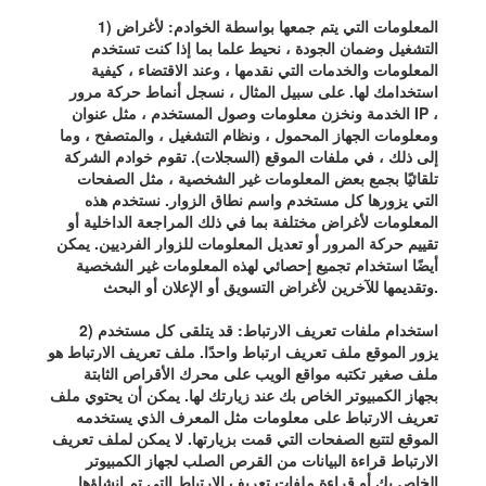
1) المعلومات التي يتم جمعها بواسطة الخوادم: لأغراض
التشغيل وضمان الجودة ، نحيط علما بما إذا كنت تستخدم
المعلومات والخدمات التي نقدمها ، وعند الاقتضاء ، كيفية
استخدامك لها. على سبيل المثال ، نسجل أنماط حركة مرور
الخدمة ونخزن معلومات وصول المستخدم ، مثل عنوان IP ،
ومعلومات الجهاز المحمول ، ونظام التشغيل ، والمتصفح ، وما
إلى ذلك ، في ملفات الموقع (السجلات). تقوم خوادم الشركة
تلقائيًا بجمع بعض المعلومات غير الشخصية ، مثل الصفحات
التي يزورها كل مستخدم واسم نطاق الزوار. نستخدم هذه
المعلومات لأغراض مختلفة بما في ذلك المراجعة الداخلية أو
تقييم حركة المرور أو تعديل المعلومات للزوار الفرديين. يمكن
أيضًا استخدام تجميع إحصائي لهذه المعلومات غير الشخصية
وتقديمها للآخرين لأغراض التسويق أو الإعلان أو البحث.
2) استخدام ملفات تعريف الارتباط: قد يتلقى كل مستخدم
يزور الموقع ملف تعريف ارتباط واحدًا. ملف تعريف الارتباط هو
ملف صغير تكتبه مواقع الويب على محرك الأقراص الثابتة
بجهاز الكمبيوتر الخاص بك عند زيارتك لها. يمكن أن يحتوي ملف
تعريف الارتباط على معلومات مثل المعرف الذي يستخدمه
الموقع لتتبع الصفحات التي قمت بزيارتها. لا يمكن لملف تعريف
الارتباط قراءة البيانات من القرص الصلب لجهاز الكمبيوتر
الخاص بك أو قراءة ملفات تعريف الارتباط التي تم إنشاؤها