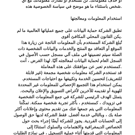
أو حذف معلوماتك. لن نستخدم أو نشارك معلوماتك مع أي
شخص باستثناء ما هو موضح في سياسة الخصوصية هذه.
استخدام المعلومات ومعالجتها
تطبق الشركة حماية البيانات على جميع عملياتها العالمية ما لم
يكن القانون المحلي المكافئ أقوى.
تُبلغ الشركة المستخدم بأن المعلومات الناتجة عن زيارة هذا
الموقع أو التعاقد مع المنتج والخدمات والبيانات الشخصية ذات
الصلة سيتم تضمينها في ملف آلي مسجل حسب الأصول في
السجل العام لحماية البيانات لمعالجته آليًا. لهذا الغرض ، أنت
كمستخدم تعبر عن موافقتك على هذه المعاملة.
قد تستخدم الشركة معلومات شخصية مجمعة (غير قابلة
للتعريف) لتحسين الخدمة وتكييفها مع احتياجات المستخدم.
يمكن استخدام هذا التجميع الإحصائي للمعلومات غير المحددة
للهوية أو تقديمه للآخرين لأغراض التسويق والإعلان والبحث.
يتمثل الهدف الرئيسي للشركة في جمع المعلومات الشخصية
في تزويدك ، كمستخدم ، بأكثر تجربة شخصية ممكنة. تمكّننا
المعلومات التي يتم جمعها عنك من تقديم محتوى وإعلانات أكثر
صلة بك ، وبالتالي خدمة أفضل. فقط الشركة لديها حق الوصول
إلى الحسابات الفردية. يجوز للشركة أيضًا إجراء بحث حول
الخصائص الديمغرافية والاهتمامات والسلوك استنادًا إلى
المعلومات التي قدمتها أثناء عملية التسجيل ، في نماذج الطلبات