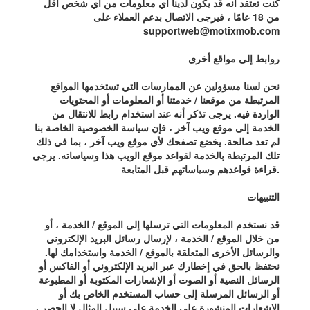
كنت تعتقد أنه قد يكون لدينا أي معلومات من أي شخص أقل
من 18 عامًا ، فيرجى الاتصال بدعم العملاء على
supportweb@motixmob.com
روابط إلى مواقع أخرى
نحن لسنا مسؤولين عن الممارسات التي تستخدمها المواقع
المرتبطة من موقعنا / خدمتنا أو المعلومات أو المحتويات
الواردة فيه. يرجى تذكر أنه عند استخدام رابط للانتقال من
الخدمة إلى موقع ويب آخر ، فإن سياسة الخصوصية الخاصة بنا
لم تعد صالحة. يخضع تصفحك لأي موقع ويب آخر ، بما في ذلك
تلك المرتبطة بالخدمة لقواعد موقع الويب هذا وسياساته. يرجى
قراءة قواعدهم وسياساتهم قبل المتابعة.
التنبيهات
قد نستخدم المعلومات التي ترسلها إلى الموقع / الخدمة ، أو
من خلال الموقع / الخدمة ، لإرسال رسائل البريد الإلكتروني
والرسائل الأخرى المتعلقة بالموقع / الخدمة واستخدامك لها.
نحتفظ بالحق في إخطارك عبر البريد الإلكتروني أو الفاكس أو
الرسائل النصية أو الصوت أو الإشعارات المكتوبة أو المطبوعة
أو الرسائل المرسلة إلى حساب المستخدم الخاص بك أو
الإشعارات المنشورة على الخدمة على سبيل المثال لا الحصر ،